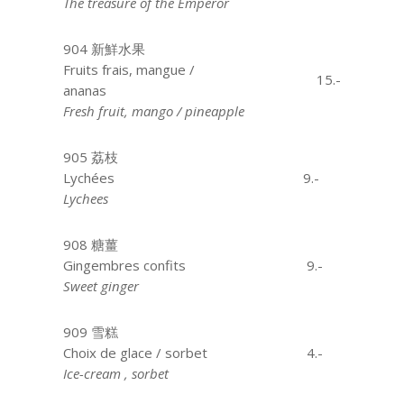
The treasure of the Emperor
904 新鮮水果
Fruits frais, mangue /
15.-
ananas
……………….
Fresh fruit, mango / pineapple
905 荔枝
Lychées
…………………….
9.-
Lychees
908 糖薑
Gingembres confits
…….
9.-
Sweet ginger
909 雪糕
Choix de glace / sorbet
4.-
Ice-cream , sorbet