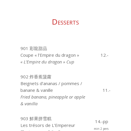
Desserts
901 彩龍甜品
Coupe « l’Empire du dragon »
12.-
« L’Empire du dragon » Cup
902 炸香蕉菠蘿
Beignets d’ananas / pommes /
banane & vanille
11.-
Fried banana, pineapple or apple
& vanilla
903 鮮果拼雪糕
14.-pp
Les trésors de L’Empereur
min 2 pers