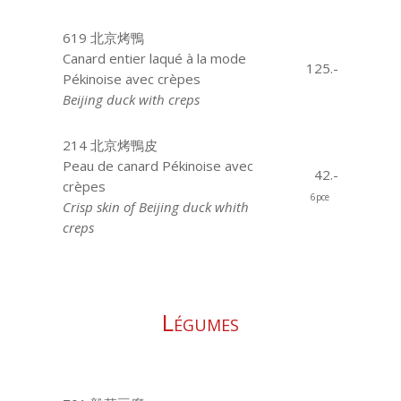
619 北京烤鴨
Canard entier laqué à la mode
125.-
Pékinoise avec crèpes
Beijing duck with creps
214 北京烤鴨皮
Peau de canard Pékinoise avec
42.-
crèpes
6pce
Crisp skin of Beijing duck whith
creps
Légumes