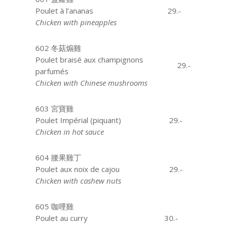
Poulet à l’ananas
29.-
Chicken with pineapples
602 冬菇煽雞
Poulet braisé aux champignons
29.-
parfumés
Chicken with Chinese mushrooms
603 宮寶雞
Poulet Impérial (piquant)
29.-
Chicken in hot sauce
604 腰果雞丁
Poulet aux noix de cajou
29.-
Chicken with cashew nuts
605 咖哩雞
Poulet au curry
aaaaa
30.-