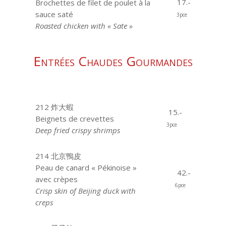
17.-
Brochettes de filet de poulet à la
sauce saté
3pce
Roasted chicken with « Sate »
Entrées Chaudes Gourmandes
212 炸大蝦
15.-
Beignets de crevettes
3pce
Deep fried crispy shrimps
214 北京鴨皮
Peau de canard « Pékinoise »
42.-
avec crèpes
6pce
Crisp skin of Beijing duck with
creps