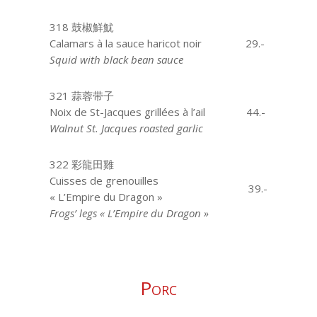
318 鼓椒鮮魷
Calamars à la sauce haricot noir
29.-
Squid with black bean sauce
321 蒜蓉带子
Noix de St-Jacques grillées à l’ail
44.-
Walnut St. Jacques roasted garlic
322 彩龍田雞
Cuisses de grenouilles
39.-
« L’Empire du Dragon »
Frogs’ legs « L’Empire du Dragon »
Porc