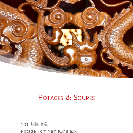
Potages & Soupes
101 冬陰功湯
Potage Tom Yam Kung aux