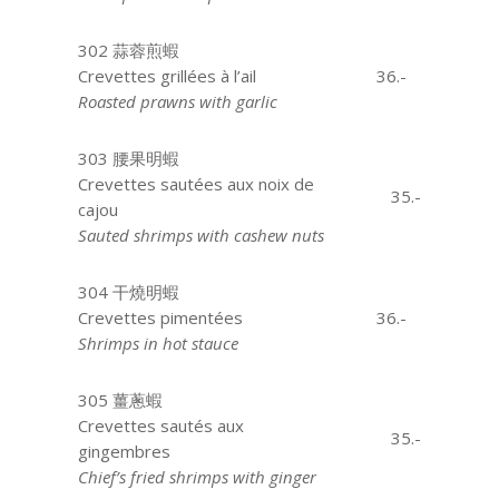
302 蒜蓉煎蝦
Crevettes grillées à l’ail
36.-
Roasted prawns with garlic
303 腰果明蝦
Crevettes sautées aux noix de
35.-
cajou
Sauted shrimps with cashew nuts
304 干燒明蝦
Crevettes pimentées
aaaa
36.-
Shrimps in hot stauce
305 薑蔥蝦
Crevettes sautés aux
35.-
gingembres
Chief’s fried shrimps with ginger