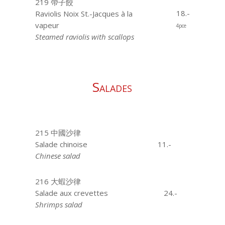
219 帶子餃
18.-
Raviolis Noix St.-Jacques à la
vapeur
4pce
Steamed raviolis with scallops
Salades
215 中國沙律
Salade chinoise
11.-
Chinese salad
216 大蝦沙律
Salade aux crevettes
24.-
Shrimps salad