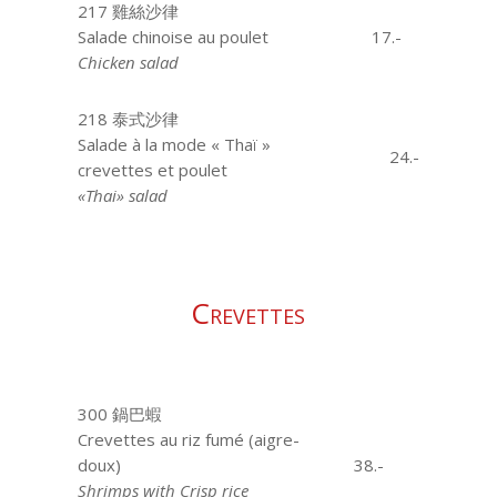
217 雞絲沙律
Salade chinoise au poulet
17.-
Chicken salad
218 泰式沙律
Salade à la mode « Thaï »
24.-
crevettes et poulet
«Thai» salad
Crevettes
300 鍋巴蝦
Crevettes au riz fumé (aigre-
doux)
38.-
Shrimps with Crisp rice