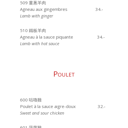
509 薑蔥羊肉
Agneau aux gingembres
34.-
Lamb with ginger
510 鐵板羊肉
Agneau à la sauce piquante
34.-
Lamb with hot sauce
Poulet
600 咕嚕雞
Poulet à la sauce aigre-doux
32.-
Sweet and sour chicken
601 菠蘿雞