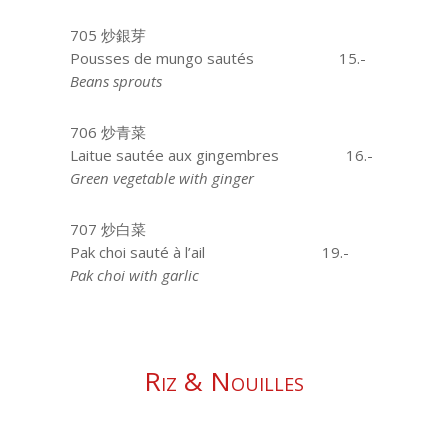
705 炒銀芽
Pousses de mungo sautés
15.-
Beans sprouts
706 炒青菜
Laitue sautée aux gingembres
16.-
Green vegetable with ginger
707 炒白菜
Pak choi sauté à l’ail
19.-
Pak choi with garlic
Riz & Nouilles