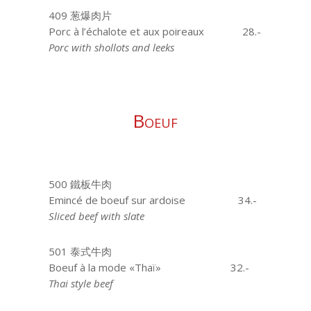
409 葱爆肉片
Porc à l’échalote et aux poireaux
28.-
Porc with shollots and leeks
Boeuf
500 鐵板牛肉
Emincé de boeuf sur ardoise
34.-
Sliced beef with slate
501 泰式牛肉
Boeuf à la mode «Thaï»
32.-
Thai style beef