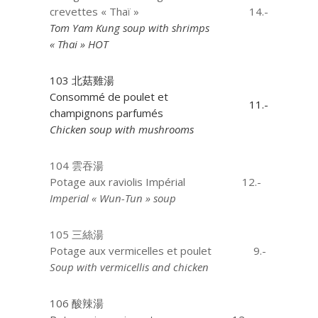
crevettes « Thaï »
14.-
Tom Yam Kung soup with shrimps
« Thai » HOT
103 北菇雞湯
Consommé de poulet et
11.-
champignons parfumés
Chicken soup with mushrooms
104 雲吞湯
Potage aux raviolis Impérial
12.-
Imperial « Wun-Tun » soup
105 三絲湯
Potage aux vermicelles et poulet
9.-
Soup with vermicellis and chicken
106 酸辣湯