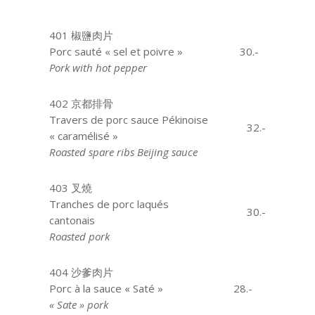
401 椒鹽肉片
Porc sauté « sel et poivre »
30.-
Pork with hot pepper
402 京都排骨
Travers de porc sauce Pékinoise
32.-
« caramélisé »
Roasted spare ribs Beijing sauce
403 叉燒
Tranches de porc laqués
30.-
cantonais
Roasted pork
404 沙爹肉片
Porc à la sauce « Saté »
28.-
« Sate » pork