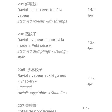
205 鮮蝦餃
14.-
Raviolis aux crevettes à la
vapeur
4pce
Steamed raviolis with shrimps
206 蒸餃子
Raviolis vapeur au porc à la
12.-
mode « Pékinoise »
4pce
Steamed dumplings « Beijing »
style
206b 少林餃子
Raviolis vapeur aux légumes
12.-
« Shao-lin »
4pce
Steamed
raviolis vegetables « Shao-lin »
207 燒排骨
17.-
Côtes de porc laquées