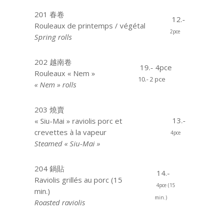
201 春卷
12.-
Rouleaux de printemps / végétal
2pce
Spring rolls
202 越南卷
19.- 4pce
Rouleaux « Nem »
10.- 2 pce
« Nem » rolls
203 燒賣
13.-
« Siu-Mai » raviolis porc et
crevettes à la vapeur
4pce
Steamed « Siu-Mai »
204 鍋貼
14.-
Raviolis grillés au porc (15
4pce (15
min.)
min.)
Roasted raviolis