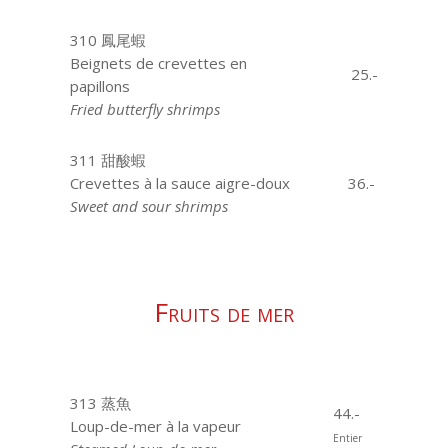
310 鳳尾蝦
Beignets de crevettes en
25.-
papillons
Fried butterfly shrimps
311 甜酸蝦
Crevettes à la sauce aigre-doux
36.-
Sweet and sour shrimps
Fruits de mer
313 蒸魚
44.-
Loup-de-mer à la vapeur
Entier