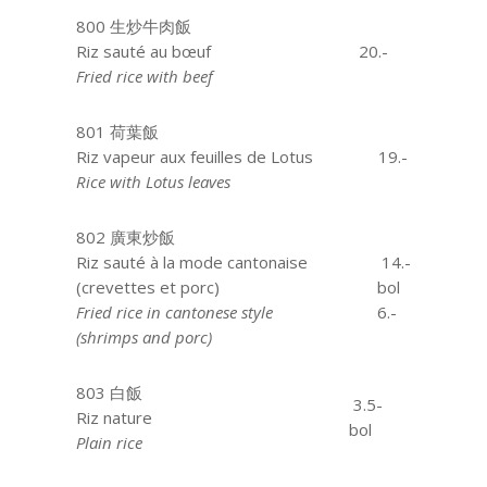
800 生炒牛肉飯
Riz sauté au bœuf
aaaa
20.-
Fried rice with beef
801 荷葉飯
Riz vapeur aux feuilles de Lotus
19.-
Rice with Lotus leaves
802 廣東炒飯
Riz sauté à la mode cantonaise
14.-
(crevettes et porc)
bol
Fried rice in cantonese style
6.-
(shrimps and porc)
803 白飯
3.5-
Riz nature
aaaaaaaaa
bol
Plain rice