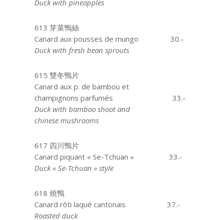
Duck with pineapples
613 芽菜鴨絲
Canard aux pousses de mungo
30.-
Duck with fresh bean sprouts
615 雙冬鴨片
Canard aux p. de bambou et
champignons parfumés
33.-
Duck with bamboo shoot and
chinese mushrooms
617 四川鴨片
Canard piquant « Se-Tchuan »
33.-
Duck « Se-Tchuan » style
618 燒鴨
Canard rôti laqué cantonais
37.-
Roasted duck