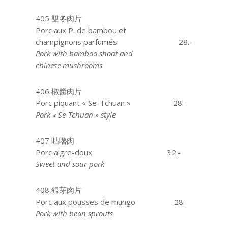
405 雙冬肉片
Porc aux P. de bambou et
champignons parfumés
28.-
Pork with bamboo shoot and
chinese mushrooms
406 椒醬肉片
Porc piquant « Se-Tchuan »
28.-
Pork « Se-Tchuan » style
407 咕嚕肉
Porc aigre-doux
aaaaa
32.-
Sweet and sour pork
408 銀芽肉片
Porc aux pousses de mungo
28.-
Pork with bean sprouts