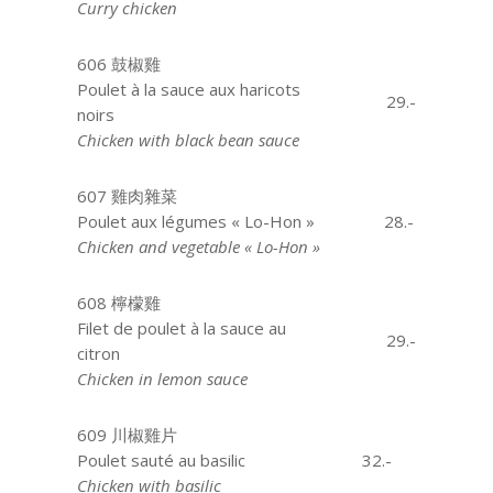
Curry chicken
606 鼓椒雞
Poulet à la sauce aux haricots
29.-
noirs
Chicken with black bean sauce
607 雞肉雜菜
Poulet aux légumes « Lo-Hon »
28.-
Chicken and vegetable « Lo-Hon »
608 檸檬雞
Filet de poulet à la sauce au
29.-
citron
Chicken in lemon sauce
609 川椒雞片
Poulet sauté au basilic
32.-
Chicken with basilic