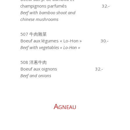
champignons parfumés
32.-
Beef with bamboo shoot and
chinese mushrooms
507 牛肉雜菜
Boeuf aux légumes « Lo-Hon »
30.-
Beef with vegetables « Lo-Hon »
508 洋蔥牛肉
Boeuf aux oignons
aaa
32.-
Beef and onions
Agneau