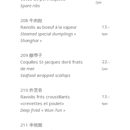
2pce
Spare ribs
208 牛肉餃
13.-
Raviolis au boeuf à la vapeur
Steamed special dumplings «
4pce
Shanghai »
209 釀帶子
22.-
Coquilles St-Jacques doré fruits
de mer
2pce
Seafood wrapped scallops
210 炸雲吞
13.-
Raviolis frits croustillants
«crevettes et poulet»
4pce
Deep fried « Wun-Tun »
211 串燒雞