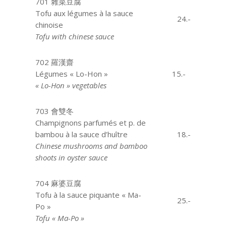
701 雜菜豆腐
Tofu aux légumes à la sauce
24.-
chinoise
Tofu with chinese sauce
702 羅漢齋
Légumes « Lo-Hon »
aaaaaa
15.-
« Lo-Hon » vegetables
703 會雙冬
Champignons parfumés et p. de
bambou à la sauce d’huître
18.-
Chinese mushrooms and bamboo
shoots in oyster sauce
704 麻婆豆腐
Tofu à la sauce piquante « Ma-
25.-
Po »
Tofu « Ma-Po »