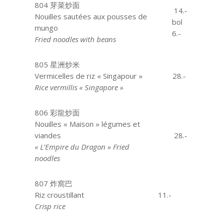
804 芽菜炒面
14.-
Nouilles sautées aux pousses de
bol
mungo
6.-
Fried noodles with beans
805 星洲炒米
Vermicelles de riz « Singapour »
28.-
Rice vermillis « Singapore »
806 彩龍炒面
Nouilles « Maison » légumes et
viandes
28.-
« L’Empire du Dragon »
Fried
noodles
807 炸窩巴
Riz croustillant
aaa
11.-
Crisp rice