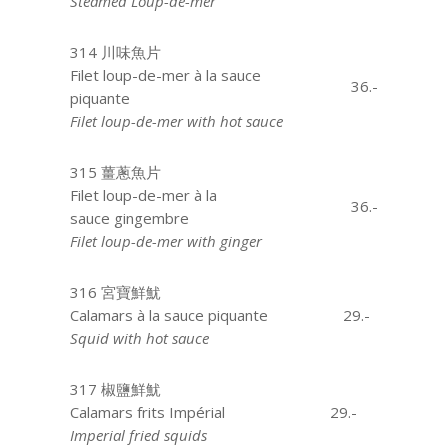
Steamed Loup-de-mer
314 川味魚片
Filet loup-de-mer à la sauce
36.-
piquante
Filet loup-de-mer with hot sauce
315 薑蔥魚片
Filet loup-de-mer à la
36.-
sauce gingembre
Filet loup-de-mer with ginger
316 宮寶鮮魷
Calamars à la sauce piquante
29.-
Squid with hot sauce
317 椒鹽鮮魷
Calamars frits Impérial
29.-
Imperial fried squids