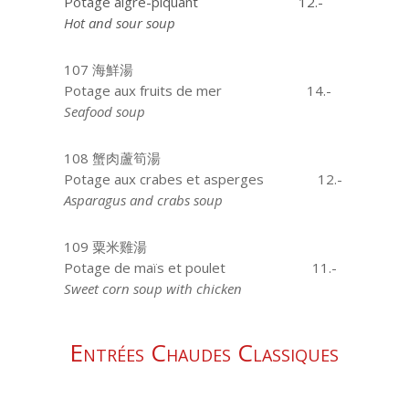
Potage aigre-piquant
12.-
Hot and sour soup
107 海鮮湯
Potage aux fruits de mer
14.-
Seafood soup
108 蟹肉蘆筍湯
Potage aux crabes et asperges
12.-
Asparagus and crabs soup
109 粟米雞湯
Potage de maïs et poulet
11.-
Sweet corn soup with chicken
Entrées Chaudes Classiques