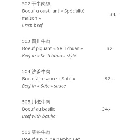
502 干牛肉絲
Boeuf croustillant « Spécialité
34.-
maison »
Crisp beef
503 四川牛肉
Boeuf piquant « Se-Tchuan »
32.-
Beef in « Se-Tchuan » style
504 沙爹牛肉
Boeuf à la sauce « Saté »
32.-
Beef in « Sate » sauce
505 川椒牛肉
Boeuf au basilic
aaaaa
34.-
Beef with basilic
506 雙冬牛肉
Boeuf aux p. de bambou et