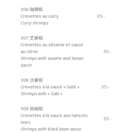
306 咖喱蝦
Crevettes au curry
aaa
35.-
Curry shrimps
307 芝麻蝦
Crevettes au sésame et sauce
au citron
35.-
Shrimps with sesame and lemon
sauce
308 沙爹蝦
Crevettes à la sauce « Saté »
35.-
Shrimps with « Sate »
309 鼓椒蝦
Crevettes à la sauce aux haricots
35.-
noirs
Shrimps with black bean sauce