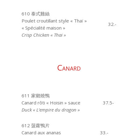
610 泰式雞絲
Poulet croutillant style « Thaï »
32.-
« Spécialité maison »
Crisp Chicken « Thai »
Canard
611 家鄉燒鴨
Canard rôti « Hoisin » sauce
37.5-
Duck « L’empire du dragon »
612 菠蘿鴨片
Canard aux ananas
33.-