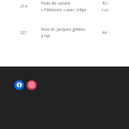
42.-
Peau de canard
214
« Pékinoise » avec crêpe
6 pcs
Noix St.-Jacques grillées
321
44.-
à l’ail