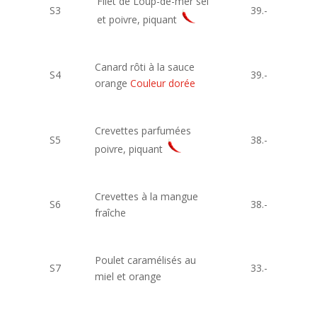
Filet de Loup-de-mer sel
S3
.
39.-
et poivre, piquant
.
…
Canard rôti à la sauce
S4
39.-
orange
Couleur dorée
Crevettes parfumées
S5
38.-
poivre, piquant
.
Crevettes à la mangue
S6
38.-
fraîche
Poulet caramélisés au
S7
33.-
miel et orange