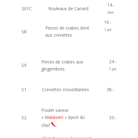
14.-
201C
Rouleaux de Canard
2pce
16.-
Pinces de crabes doré
1 pce
S8
aux crevettes
24.-
Pinces de crabes aux
S9
gingembres
3 pce
S1
Crevettes croustillantes
38.-
Poulet saveur
«
Malaisien
» épicé du
S2
33.-
chef