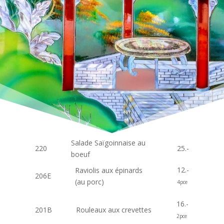
Salade Sa
ï
goinnaise au
220
25.-
boeuf
12.-
Raviolis aux épinards
206E
(au porc)
4pce
16.-
201B
Rouleaux aux crevettes
2pce