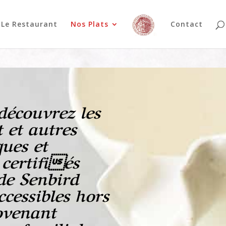
Le Restaurant
Nos Plats
Contact
 découvrez les
t et autres
ues et
 certifiés
de Senbird
cessibles hors
ovenant