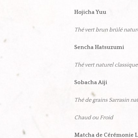
Hojicha Yuu
7 
Thé vert brun brûlé natur
Sencha Hatsuzumi
6
Thé vert naturel classiqu
Sobacha Aiji
8.5
Thé de grains Sarrasin nat
Chaud ou
Froid
Matcha de Cérémon