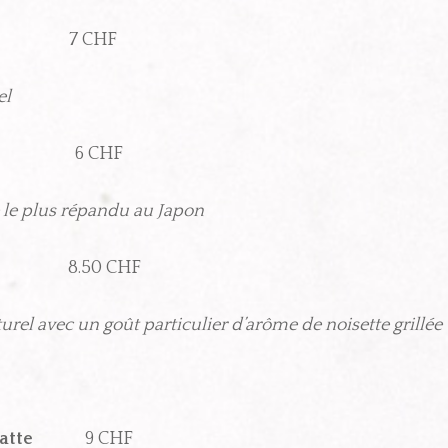
CHF
el
 CHF
e le plus répandu au Japon
0 CHF
urel avec un goût particulier d’
arôme de noisette grillée
ie Latte
9 CHF