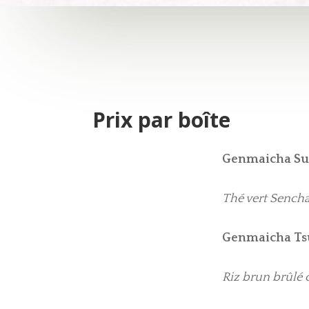
Prix par boîte
Genmaicha Su
Thé vert Sench
Genmaicha T
Riz brun brûlé