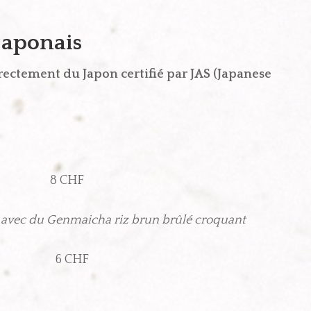
japonais
rectement du Japon certifié par JAS (Japanese
 CHF
 avec du Genmaicha riz brun brûlé croquant
6 CHF